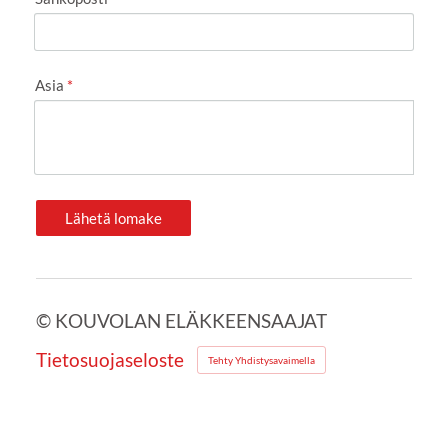
Asia
*
Lähetä lomake
©
KOUVOLAN ELÄKKEENSAAJAT
Tietosuojaseloste
Tehty Yhdistysavaimella