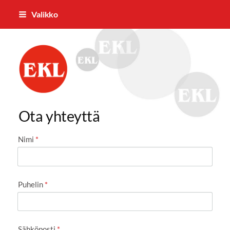
Siirry
Valikko
sivun
sisältöön
KOUVOLAN ELÄKKEENSAAJAT
Ota yhteyttä
Nimi
*
Puhelin
*
Sähköposti
*